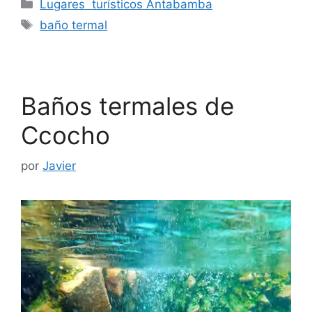
Categorías
Lugares turísticos Antabamba
Etiquetas
baño termal
Baños termales de
Ccocho
por
Javier