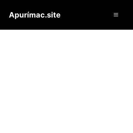
Saltar
al
Apurímac.site
Menú
contenido