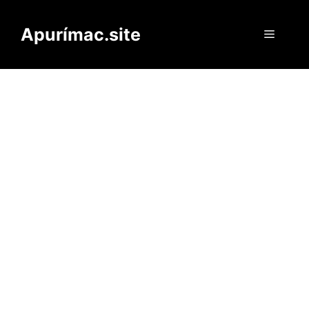
Saltar
al
Apurímac.site
Menú
contenido