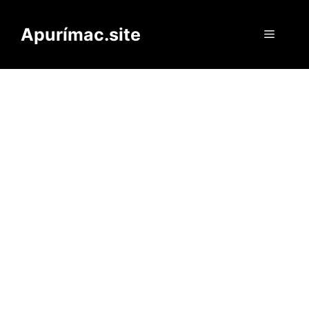
Saltar
al
Apurímac.site
Menú
contenido