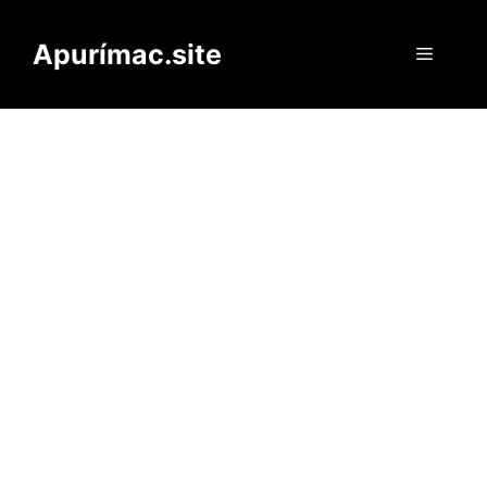
Saltar
al
Apurímac.site
Menú
contenido