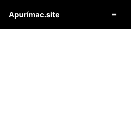
Saltar
al
Apurímac.site
Menú
contenido