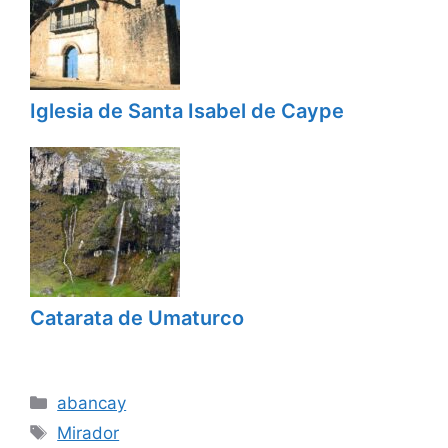
Iglesia de Santa Isabel de Caype
Catarata de Umaturco
Categorías
abancay
Etiquetas
Mirador