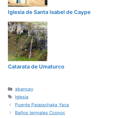
Iglesia de Santa Isabel de Caype
Catarata de Umaturco
Categorías
abancay
Etiquetas
Iglesia
Puente Paqpachaka Yaca
Baños termales Cconoc