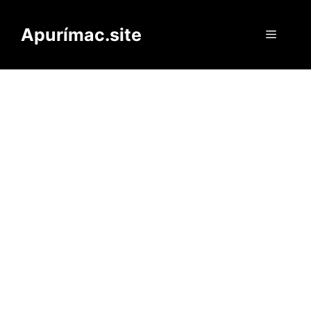
Saltar
al
Apurímac.site
Menú
contenido